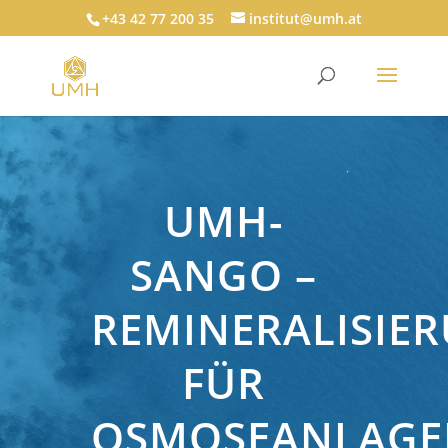
+43 42 77 200 35
institut@umh.at
UMH-
SANGO –
REMINERALISIER
FÜR
OSMOSEANLAGE