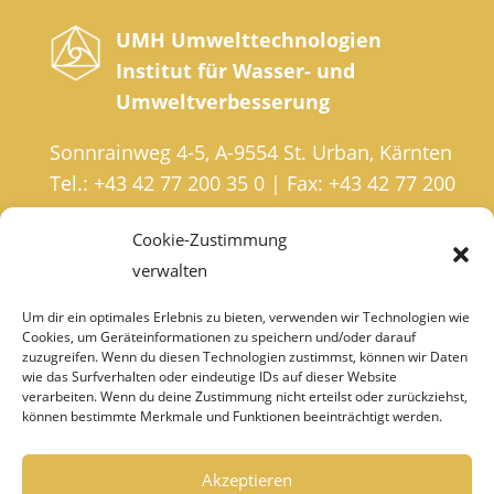
UMH Umwelttechnologien
Institut für Wasser- und
Umweltverbesserung
Sonnrainweg 4-5, A-9554 St. Urban, Kärnten
Tel.: +43 42 77 200 35 0 | Fax: +43 42 77 200
35 20
Cookie-Zustimmung
institut@umh.at
verwalten
Um dir ein optimales Erlebnis zu bieten, verwenden wir Technologien wie
Cookies, um Geräteinformationen zu speichern und/oder darauf
IMPRESSUM
zuzugreifen. Wenn du diesen Technologien zustimmst, können wir Daten
wie das Surfverhalten oder eindeutige IDs auf dieser Website
DATENSCHUTZ
verarbeiten. Wenn du deine Zustimmung nicht erteilst oder zurückziehst,
können bestimmte Merkmale und Funktionen beeinträchtigt werden.
HÄNDLER-LOGIN
Akzeptieren
GARANTIEBEDINGUNGEN