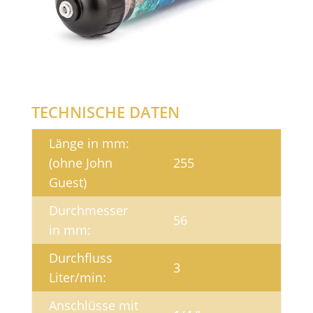
TECHNISCHE DATEN
Länge in mm:
(ohne John
255
Guest)
Durchmesser
56
in mm:
Durchfluss
3
Liter/min:
Anschlüsse mit