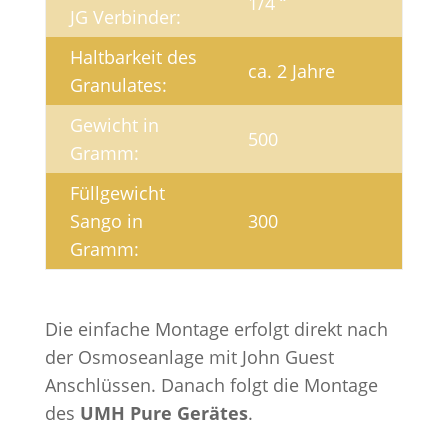
1/4 “
JG Verbinder:
Haltbarkeit des
ca. 2 Jahre
Granulates:
Gewicht in
500
Gramm:
Füllgewicht
Sango in
300
Gramm:
Die einfache Montage erfolgt direkt nach
der Osmoseanlage mit John Guest
Anschlüssen. Danach folgt die Montage
des
UMH Pure Gerätes
.