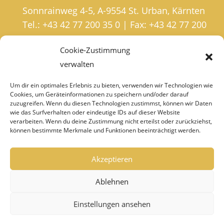
Sonnrainweg 4-5, A-9554 St. Urban, Kärnten
Tel.: +43 42 77 200 35 0 | Fax: +43 42 77 200
35 20
Cookie-Zustimmung
institut@umh.at
verwalten
Um dir ein optimales Erlebnis zu bieten, verwenden wir Technologien wie
Cookies, um Geräteinformationen zu speichern und/oder darauf
IMPRESSUM
zuzugreifen. Wenn du diesen Technologien zustimmst, können wir Daten
wie das Surfverhalten oder eindeutige IDs auf dieser Website
DATENSCHUTZ
verarbeiten. Wenn du deine Zustimmung nicht erteilst oder zurückziehst,
können bestimmte Merkmale und Funktionen beeinträchtigt werden.
HÄNDLER-LOGIN
Akzeptieren
GARANTIEBEDINGUNGEN
Ablehnen
AGB
Einstellungen ansehen
KONTAKT & VERTRIEBSPARTNER